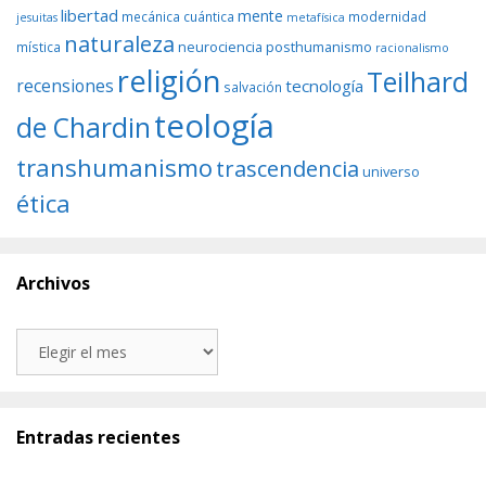
libertad
mente
mecánica cuántica
modernidad
jesuitas
metafísica
naturaleza
neurociencia
posthumanismo
mística
racionalismo
religión
Teilhard
recensiones
tecnología
salvación
teología
de Chardin
transhumanismo
trascendencia
universo
ética
Archivos
Archivos
Entradas recientes