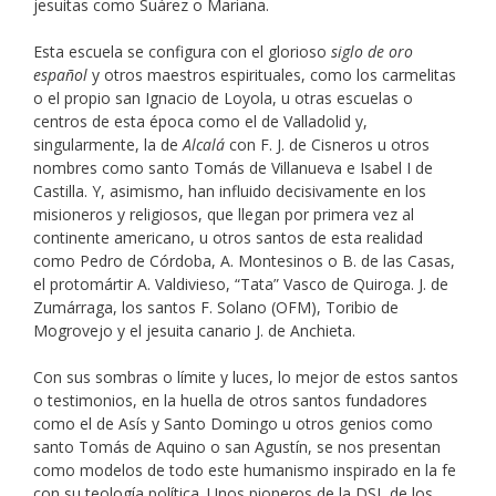
jesuitas como Suárez o Mariana.
Esta escuela se configura con el glorioso
siglo de oro
español
y otros maestros espirituales, como los carmelitas
o el propio san Ignacio de Loyola, u otras escuelas o
centros de esta época como el de Valladolid y,
singularmente, la de
Alcalá
con F. J. de Cisneros u otros
nombres como santo Tomás de Villanueva e Isabel I de
Castilla. Y, asimismo, han influido decisivamente en los
misioneros y religiosos, que llegan por primera vez al
continente americano, u otros santos de esta realidad
como Pedro de Córdoba, A. Montesinos o B. de las Casas,
el protomártir A. Valdivieso, “Tata” Vasco de Quiroga. J. de
Zumárraga, los santos F. Solano (OFM), Toribio de
Mogrovejo y el jesuita canario J. de Anchieta.
Con sus sombras o límite y luces, lo mejor de estos santos
o testimonios, en la huella de otros santos fundadores
como el de Asís y Santo Domingo u otros genios como
santo Tomás de Aquino o san Agustín, se nos presentan
como modelos de todo este humanismo inspirado en la fe
con su teología política. Unos pioneros de la DSI, de los