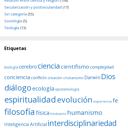
Relación entre ciencia y religión
(158)
Secularización y postsecularidad
(17)
Sin categoría
(55)
Sociología
(5)
Teología
(13)
Etiquetas
ciencia
cientifismo
cerebro
complejidad
biología
Dios
conciencia
Darwin
conflicto
creación
cristianismo
diálogo
ecología
epistemología
espiritualidad
evolución
fe
experiencia
filosofía
humanismo
física
hinduismo
interdisciplinariedad
Inteligencia Artificial