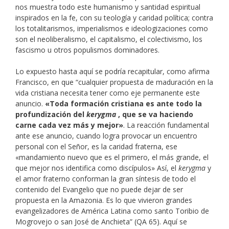
nos muestra todo este humanismo y santidad espiritual
inspirados en la fe, con su teología y caridad política; contra
los totalitarismos, imperialismos e ideologizaciones como
son el neoliberalismo, el capitalismo, el colectivismo, los
fascismo u otros populismos dominadores.
Lo expuesto hasta aquí se podría recapitular, como afirma
Francisco, en que “cualquier propuesta de maduración en la
vida cristiana necesita tener como eje permanente este
anuncio.
«Toda formación cristiana es ante todo la
profundización del
kerygma
, que se va haciendo
carne cada vez más y mejor»
. La reacción fundamental
ante ese anuncio, cuando logra provocar un encuentro
personal con el Señor, es la caridad fraterna, ese
«mandamiento nuevo que es el primero, el más grande, el
que mejor nos identifica como discípulos» Así, el
kerygma
y
el amor fraterno conforman la gran síntesis de todo el
contenido del Evangelio que no puede dejar de ser
propuesta en la Amazonia. Es lo que vivieron grandes
evangelizadores de América Latina como santo Toribio de
Mogrovejo o san José de Anchieta” (QA 65). Aquí se