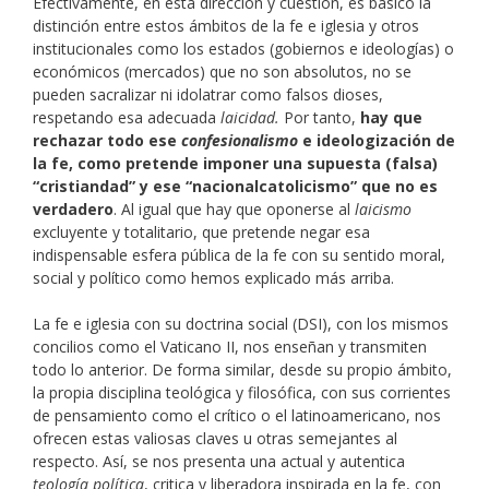
Efectivamente, en esta dirección y cuestión, es básico la
distinción entre estos ámbitos de la fe e iglesia y otros
institucionales como los estados (gobiernos e ideologías) o
económicos (mercados) que no son absolutos, no se
pueden sacralizar ni idolatrar como falsos dioses,
respetando esa adecuada
laicidad.
Por tanto,
hay que
rechazar todo ese
confesionalismo
e ideologización de
la fe, como pretende imponer una supuesta (falsa)
“cristiandad” y ese “nacionalcatolicismo” que no es
verdadero
. Al igual que hay que oponerse al
laicismo
excluyente y totalitario, que pretende negar esa
indispensable esfera pública de la fe con su sentido moral,
social y político como hemos explicado más arriba.
La fe e iglesia con su doctrina social (DSI), con los mismos
concilios como el Vaticano II, nos enseñan y transmiten
todo lo anterior. De forma similar, desde su propio ámbito,
la propia disciplina teológica y filosófica, con sus corrientes
de pensamiento como el crítico o el latinoamericano, nos
ofrecen estas valiosas claves u otras semejantes al
respecto. Así, se nos presenta una actual y autentica
teología política
, critica y liberadora inspirada en la fe, con