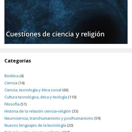
Categorías
Bioética
(4)
Ciencia
(14)
Ciencia, tecnología y ética social
(66)
Cultura tecnológica, ética y teología
(110)
Filosofía
(51)
Historia de la relación ciencia-religión
(33)
Neurociencia, transhumanismo y posthumanismo
(59)
Nuevos lenguajes de la tecnología
(20)