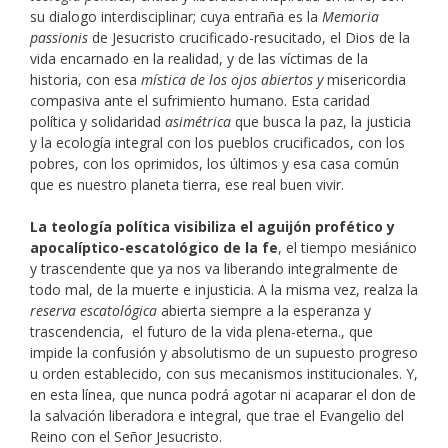
su dialogo interdisciplinar; cuya entraña es la
Memoria
passionis
de Jesucristo crucificado-resucitado, el Dios de la
vida encarnado en la realidad, y de las víctimas de la
historia, con esa
mística de los ojos abiertos y
misericordia
compasiva ante el sufrimiento humano. Esta caridad
política y solidaridad
asimétrica
que busca la paz, la justicia
y la ecología integral con los pueblos crucificados, con los
pobres, con los oprimidos, los últimos y esa casa común
que es nuestro planeta tierra, ese real buen vivir.
La teología política visibiliza el aguijón profético y
apocalíptico-escatológico de la fe
, el tiempo mesiánico
y trascendente que ya nos va liberando integralmente de
todo mal, de la muerte e injusticia. A la misma vez, realza la
reserva escatológica
abierta siempre a la esperanza y
trascendencia, el futuro de la vida plena-eterna., que
impide la confusión y absolutismo de un supuesto progreso
u orden establecido, con sus mecanismos institucionales. Y,
en esta línea, que nunca podrá agotar ni acaparar el don de
la salvación liberadora e integral, que trae el Evangelio del
Reino con el Señor Jesucristo.