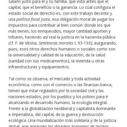
salario justo para él y su familia, que está antes que el
capital, que el beneficio o la ganancia. Lo cual configura el
estado social de derecho-es, con este trabajo decente y
una
política fiscal justa
, esa obligación moral de pagar los
impuestos para contribuir al bien común: donde los que
más tienen, los enriquecidos, mayor cantidad aporten y
tributen, haciendo así real la justicia en la hacienda pública
(cf. F. de Vitoria,
Sentencias morales
I, 93-133); asegurando,
pues, esos otros derechos humanos o sociales como son
la universalidad y calidad de la educación, de la salud
(sanidad con sus medicamentos), la vivienda u otras
infraestructuras y equipamientos.
Tal como se observa, el mercado y toda actividad
económica, como son el comercio o las finanzas-banca,
tienen que estar regulados por la sociedad civil y las
naciones-estados, por los pueblos y los pobres para ir
alcanzando el desarrollo humano, la ecología integral.
Frente a la globalización neoliberal y capitalista dominante
e imperialista, del capital, de la guerra y destrucción
ecológica. Una mundialización más solidaria y de la justicia
global, que aseguren los
derechos humamos de tercera