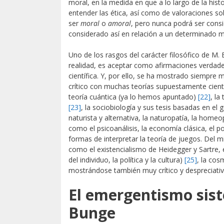
moral, en la medida en que a lo largo de la hist
entender las ética, así como de valoraciones s
ser
moral
o
amoral
, pero nunca podrá ser con
considerado así en relación a un determinado
Uno de los rasgos del carácter filosófico de M. 
realidad, es aceptar como afirmaciones verdad
científica. Y, por ello, se ha mostrado siempre
crítico con muchas teorías supuestamente científ
teoría cuántica (ya lo hemos apuntado)
[22]
, la
[23]
, la sociobiología y sus tesis basadas en el 
naturista y alternativa, la naturopatía, la home
como el psicoanálisis, la economía clásica, el po
formas de interpretar la teoría de juegos. Del m
como el existencialismo de Heidegger y Sartre, 
del individuo, la política y la cultura)
[25]
, la cos
mostrándose también muy crítico y despreciativ
El emergentismo sist
Bunge