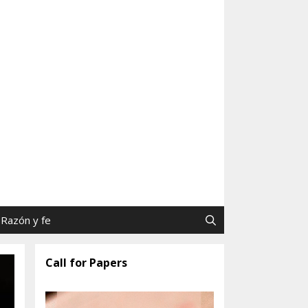
as y Jaime Tatay, SJ
Razón y fe
Call for Papers