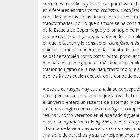
corrientes filosóficas y científicas para evaluar
en diferentes escritos como
realismo
,
cientifism
considera que las cosas tienen una existencia i
transformarlas, por lo que siempre se ha consid
de la Escuela de Copenhague y el principio de 
tipo de realismo ingenuo, para defender un reali
en que le tachen y le consideren
cientifista
, más
opinión, la mejor manera de dar cuenta de la re
se define también como
materialista
, por cuant
que para él la energía no es más que una simpl
trasfondo último de la realidad, trasfondo que 
que los físicos suelen deducir de la conocida ecu
A esos tres rasgos hay que añadir su concepci
otros pensadores, entienden que la realidad est
el universo entero un sistema de sistemas, y c
tanto ontológico como epistemológico, comple
realidad, como veremos en el apartado siguient
nuevo, su
agatonismo
(de
agathós
, bueno, en gr
“disfruta de la vida y ayuda a los otros a vivir u
una serie de derechos y sus correspondientes deb