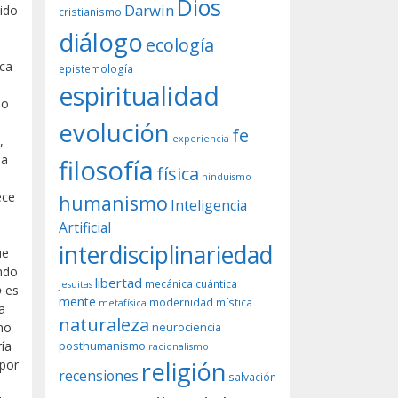
Dios
Darwin
nido
cristianismo
diálogo
ecología
ica
epistemología
espiritualidad
jo
evolución
fe
experiencia
,
ma
filosofía
física
hinduismo
ece
humanismo
Inteligencia
Artificial
interdisciplinariedad
ue
endo
libertad
mecánica cuántica
jesuitas
o
es
mente
modernidad
mística
metafísica
a
naturaleza
neurociencia
no
posthumanismo
ría
racionalismo
religión
 por
recensiones
salvación