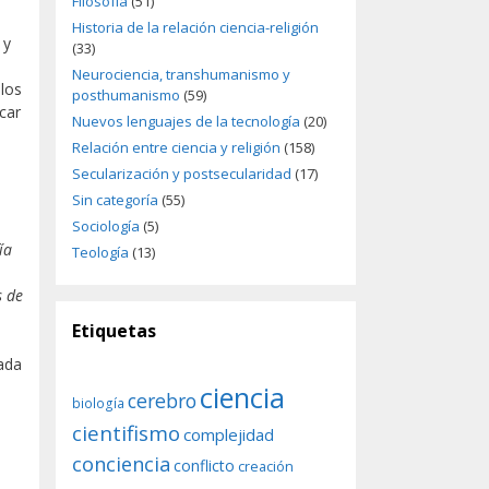
Filosofía
(51)
Historia de la relación ciencia-religión
 y
(33)
Neurociencia, transhumanismo y
 los
posthumanismo
(59)
car
Nuevos lenguajes de la tecnología
(20)
Relación entre ciencia y religión
(158)
Secularización y postsecularidad
(17)
Sin categoría
(55)
Sociología
(5)
ía
Teología
(13)
 de
Etiquetas
cada
ciencia
cerebro
biología
cientifismo
complejidad
conciencia
conflicto
creación