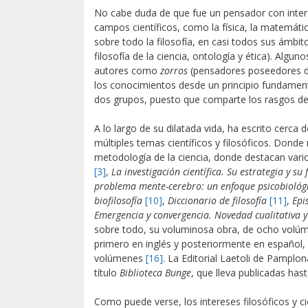
No cabe duda de que fue un pensador con inter
campos científicos, como la física, la matemática
sobre todo la filosofía, en casi todos sus ámbit
filosofía de la ciencia, ontología y ética). Alguno
autores como
zorros
(pensadores poseedores d
los conocimientos desde un principio fundamental
dos grupos, puesto que comparte los rasgos d
A lo largo de su dilatada vida, ha escrito cerca
múltiples temas científicos y filosóficos. Dond
metodología de la ciencia, donde destacan vario
[3]
,
La investigación científica. Su estrategia y su f
problema mente-cerebro: un enfoque psicobiológ
biofilosofía
[10]
,
Diccionario de filosofía
[11]
,
Epi
Emergencia y convergencia. Novedad cualitativa 
sobre todo, su voluminosa obra, de ocho volú
primero en inglés y posteriormente en español
volúmenes
[16]
. La Editorial Laetoli de Pamplo
título
Biblioteca Bunge
, que lleva publicadas has
Como puede verse, los intereses filosóficos y 