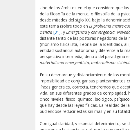
Uno de los ámbitos en el que considero que las 
de la filosofía de la mente, o filosofía de la psi
desde mitades del siglo XX, bajo la denominaci
este tema (sobre todo en
El problema mente-cue
ciencia
[31]
, y
Emergencia y convergencia. Noveda
distante tanto de las posturas negadoras de la
(monismo fisicalista, Teoría de la Identidad), a
entidad sustancial autónoma y diferente a la ma
perspectiva intermedia, dentro del paradigma 
materialismo emergentista, materialismo sistém
En su desmarque y distanciamiento de los monism
imposibilidad de conjugar sus planteamientos con
líneas generales, correcta, tendremos que acepta
vida, en sus diferentes grados de complejidad
cinco niveles: físico, químico, biológico, psíquic
que hay desde las leyes físicas. La realidad de l
pudiéndose reducir éstas sin más y en su totalida
Con igual claridad, y especial detenimiento, se
avances de la ciencia actual, por lo que result