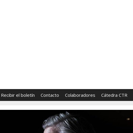
FronterasCTR
 Tecnología y Religión | Directores: Sara Lumbrer
Recibir el boletín
Contacto
Colaboradores
Cátedra CTR