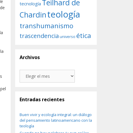
Teilhard de
de
tecnología
ede
teología
Chardin
transhumanismo
la
ética
trascendencia
universo
la
Archivos
Archivos
as
apel
Entradas recientes
Buen vivir y ecología integral: un diálogo
del pensamiento latinoamericano con la
teología