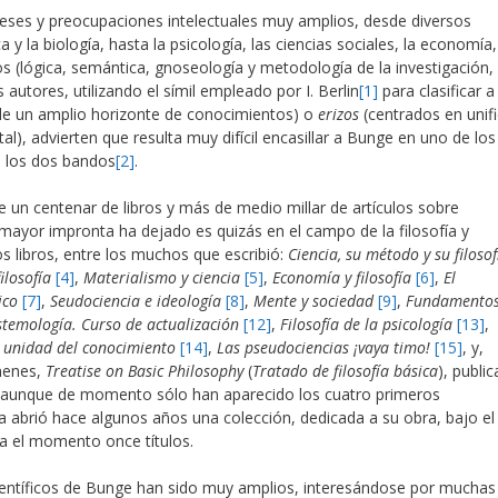
eses y preocupaciones intelectuales muy amplios, desde diversos
 y la biología, hasta la psicología, las ciencias sociales, la economía,
os (lógica, semántica, gnoseología y metodología de la investigación,
s autores, utilizando el símil empleado por I. Berlin
[1]
para clasificar a
e un amplio horizonte de conocimientos) o
erizos
(centrados en unifi
), advierten que resulta muy difícil encasillar a Bunge en uno de los
e los dos bandos
[2]
.
 de un centenar de libros y más de medio millar de artículos sobre
e mayor impronta ha dejado es quizás en el campo de la filosofía y
s libros, entre los muchos que escribió:
Ciencia, su método y su filosof
ilosofía
[4]
,
Materialismo y ciencia
[5]
,
Economía y filosofía
[6]
,
El
ico
[7]
,
Seudociencia e ideología
[8]
,
Mente y sociedad
[9]
,
Fundamentos
stemología. Curso de actualización
[12]
,
Filosofía de la psicología
[13]
,
y unidad del conocimiento
[14]
,
Las pseudociencias ¡vaya timo!
[15]
, y,
menes,
Treatise on Basic Philosophy
(
Tratado de filosofía básica
), publi
, aunque de momento sólo han aparecido los cuatro primeros
na abrió hace algunos años una colección, dedicada a su obra, bajo el
ta el momento once títulos.
científicos de Bunge han sido muy amplios, interesándose por muchas