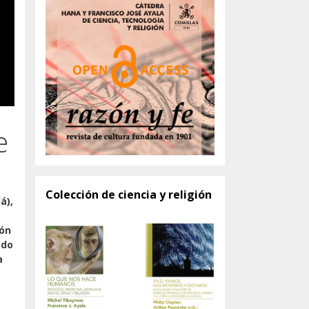
e
Colección de ciencia y religión
á),
ión
ndo
a