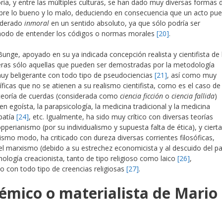
oria, y entre las múltiples culturas, se han dado muy diversas formas 
obre lo bueno y lo malo, deduciendo en consecuencia que un acto pu
siderado
inmoral
en un sentido absoluto, ya que sólo podría ser
 modo de entender los códigos o normas morales
[20]
.
Bunge, apoyado en su ya indicada concepción realista y cientifista de 
eras sólo aquellas que pueden ser demostradas por la metodología
 muy beligerante con todo tipo de pseudociencias
[21]
, así como muy
icas que no se atienen a su realismo cientifista, como es el caso de 
 teoría de cuerdas (considerada como
ciencia ficción
o
ciencia fallida
)
gen egoísta, la parapsicología, la medicina tradicional y la medicina
opatía
[24]
, etc. Igualmente, ha sido muy crítico con diversas teorías
pperianismo (por su individualismo y supuesta falta de ética), y ciert
ismo modo, ha criticado con dureza diversas corrientes filosóficas,
el marxismo (debido a su estrechez economicista y al descuido del p
mología creacionista, tanto de tipo religioso como laico
[26]
,
o con todo tipo de creencias religiosas
[27]
.
émico o materialista de Mario