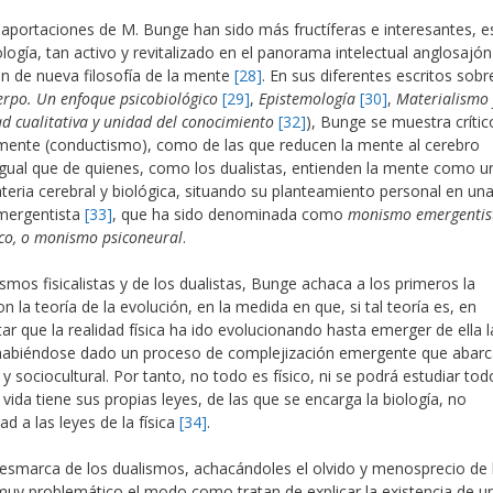
aportaciones de M. Bunge han sido más fructíferas e interesantes, es
cología, tan activo y revitalizado en el panorama intelectual anglosajón
ón de nueva filosofía de la mente
[28]
. En sus diferentes escritos sobr
rpo. Un enfoque psicobiológico
[29]
,
Epistemología
[30]
,
Materialismo 
d cualitativa y unidad del conocimiento
[32]
), Bunge se muestra crític
 mente (conductismo), como de las que reducen la mente al cerebro
l igual que de quienes, como los dualistas, entienden la mente como u
teria cerebral y biológica, situando su planteamiento personal en un
emergentista
[33]
, que ha sido denominada como
monismo emergentis
ico, o monismo psiconeural
.
os fisicalistas y de los dualistas, Bunge achaca a los primeros la
 la teoría de la evolución, en la medida en que, si tal teoría es, en
r que la realidad física ha ido evolucionando hasta emerger de ella l
, habiéndose dado un proceso de complejización emergente que abar
o y sociocultural. Por tanto, no todo es físico, ni se podrá estudiar tod
a vida tiene sus propias leyes, de las que se encarga la biología, no
d a las leyes de la física
[34]
.
 desmarca de los dualismos, achacándoles el olvido y menosprecio de 
a muy problemático el modo como tratan de explicar la existencia de u