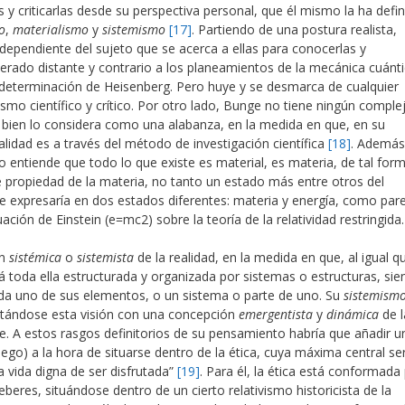
las y criticarlas desde su perspectiva personal, que él mismo la ha defi
o
,
materialismo
y
sistemismo
[17]
. Partiendo de una postura realista,
ndependiente del sujeto que se acerca a ellas para conocerlas y
erado distante y contrario a los planeamientos de la mecánica cuánt
indeterminación de Heisenberg. Pero huye y se desmarca de cualquier
smo científico y crítico. Por otro lado, Bunge no tiene ningún comple
 bien lo considera como una alabanza, en la medida en que, en su
alidad es a través del método de investigación científica
[18]
. Además
o entiende que todo lo que existe es material, es materia, de tal for
e propiedad de la materia, no tanto un estado más entre otros del
se expresaría en dos estados diferentes: materia y energía, como par
ación de Einstein (e=mc2) sobre la teoría de la relatividad restringida.
ón
sistémica
o
sistemista
de la realidad, en la medida en que, al igual q
á toda ella estructurada y organizada por sistemas o estructuras, si
ada uno de sus elementos, o un sistema o parte de uno. Su
sistemism
tándose esta visión con una concepción
emergentista
y
dinámica
de l
e. A estos rasgos definitorios de su pensamiento habría que añadir u
iego) a la hora de situarse dentro de la ética, cuya máxima central se
na vida digna de ser disfrutada”
[19]
. Para él, la ética está conformada
eres, situándose dentro de un cierto relativismo historicista de la