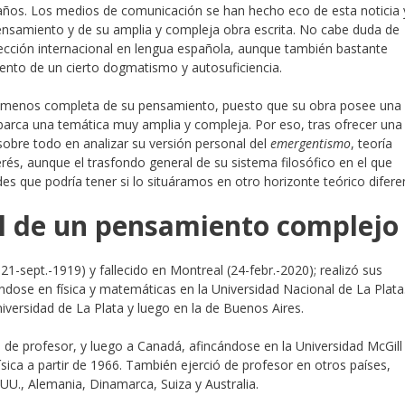
años. Los medios de comunicación se han hecho eco de esta noticia 
ensamiento y de su amplia y compleja obra escrita. No cabe duda de
ección internacional en lengua española, aunque también bastante
exento de un cierto dogmatismo y autosuficiencia.
s o menos completa de su pensamiento, puesto que su obra posee una
arca una temática muy amplia y compleja. Por eso, tras ofrecer una
sobre todo en analizar su versión personal del
emergentismo
, teoría
rés, aunque el trasfondo general de su sistema filosófico en el que
des que podría tener si lo situáramos en otro horizonte teórico difere
l de un pensamiento complejo
1-sept.-1919) y fallecido en Montreal (24-febr.-2020); realizó sus
ándose en física y matemáticas en la Universidad Nacional de La Plata
Universidad de La Plata y luego en la de Buenos Aires.
de profesor, y luego a Canadá, afincándose en la Universidad McGill
sica a partir de 1966. También ejerció de profesor en otros países,
U., Alemania, Dinamarca, Suiza y Australia.