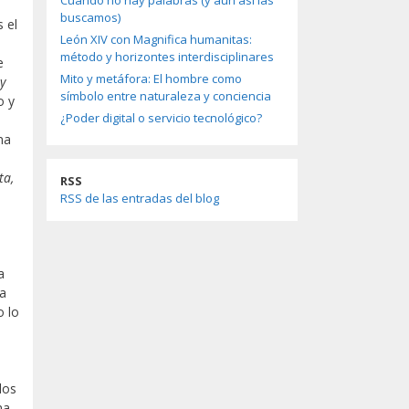
Cuando no hay palabras (y aun así las
buscamos)
 el
León XIV con Magnifica humanitas:
método y horizontes interdisciplinares
e
Mito y metáfora: El hombre como
y
símbolo entre naturaleza y conciencia
o y
¿Poder digital o servicio tecnológico?
na
a
ta,
RSS
RSS de las entradas del blog
a
ca
o lo
los
na