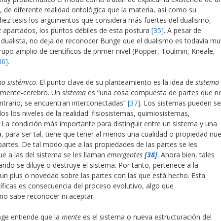
, de diferente realidad ontológica que la materia, así como su
 diez tesis los argumentos que considera más fuertes del dualismo,
 apartados, los puntos débiles de esta postura
[35]
. A pesar de
a dualista, no deja de reconocer Bunge que el dualismo es todavía mu
rupo amplio de científicos de primer nivel (Popper, Toulmin, Kneale,
36]
.
o sistémico
. El punto clave de su planteamiento es la idea de
sistema
ón mente-cerebro. Un
sistema
es “una cosa compuesta de partes que n
ntrario, se encuentran interconectadas”
[37]
. Los sistemas pueden se
s los niveles de la realidad: fisiosistemas, quimiosistemas,
 La condición más importante para distinguir entre un sistema y una
 para ser tal, tiene que tener al menos una cualidad o propiedad nu
 partes. De tal modo que a las propiedades de las partes se les
ue a las del sistema se les llaman
emergentes
[38]
. Ahora bien, tales
do se diluye o destruye el sistema. Por tanto, pertenece a la
un plus o novedad sobre las partes con las que está hecho. Esta
ficas es consecuencia del proceso evolutivo, algo que
 no sabe reconocer ni aceptar.
nge entiende que la
mente
es el sistema o nueva estructuración del