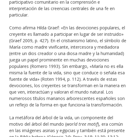
participativo comunitario en la comprensión e
interpretación de las creencias centrales de una fe en
particular.
Como afirma Hilda Graef: «En las devociones populares, el
creyente es llamado a participar en lugar de ser instruido»
(Graef 2009, p. 427). En el cristianismo latino, el símbolo de
María como madre vivificante, intercesora y mediadora
(entre un dios creador o una diosa madre y la humanidad)
juega un papel prominente en muchas devociones
populares (Romero 1993). Sin embargo, «María no es ella
misma la fuente de la vida, sino que conduce o señala esa
fuente de vida» (Roten 1994, p. 112). A través de estas
devociones, los creyentes se transforman en la manera en
que ven, interactúan y valoran el mundo natural. Los
numerosos títulos marianos arborescentes españoles son
un reflejo de la forma en que funciona la transformación.
La metáfora del árbol de la vida, un componente del
motivo del árbol del mundo (
world tree motif
), era común
en las imágenes asirias y egipcias y también está presente
en la Biblia hebrea (Génesis 2:9; Prov. 3:18; 11:30; 13:12;