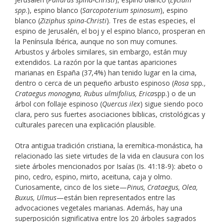
spp
.), espino blanco (
Sarcopoterium spinosum
), espino
blanco (
Ziziphus spina-Christi
). Tres de estas especies, el
espino de Jerusalén, el boj y el espino blanco, prosperan en
la Península Ibérica, aunque no son muy comunes.
Arbustos y árboles similares, sin embargo, están muy
extendidos. La razón por la que tantas apariciones
marianas en España (37,4%) han tenido lugar en la cima,
dentro o cerca de un pequeño arbusto espinoso (
Rosa
spp
.,
Crataegus monogyna, Rubus ulmifolius, Erica
spp.) o de un
árbol con follaje espinoso (
Quercus ilex
) sigue siendo poco
clara, pero sus fuertes asociaciones bíblicas, cristológicas y
culturales parecen una explicación plausible.
Otra antigua tradición cristiana, la eremítica-monástica, ha
relacionado las siete virtudes de la vida en clausura con los
siete árboles mencionados por Isaías (Is. 41:18-9): abeto o
pino, cedro, espino, mirto, aceituna, caja y olmo.
Curiosamente, cinco de los siete—
Pinus, Crataegus, Olea,
Buxus, Ulmus
—están bien representados entre las
advocaciones vegetales marianas. Además, hay una
superposición significativa entre los 20 árboles sagrados