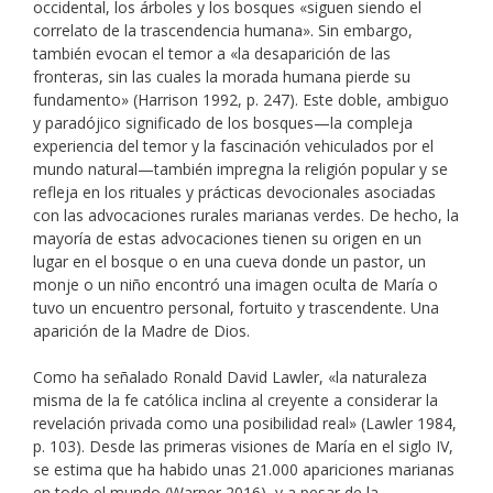
occidental, los árboles y los bosques «siguen siendo el
correlato de la trascendencia humana». Sin embargo,
también evocan el temor a «la desaparición de las
fronteras, sin las cuales la morada humana pierde su
fundamento» (Harrison 1992, p. 247). Este doble, ambiguo
y paradójico significado de los bosques—la compleja
experiencia del temor y la fascinación vehiculados por el
mundo natural—también impregna la religión popular y se
refleja en los rituales y prácticas devocionales asociadas
con las advocaciones rurales marianas verdes. De hecho, la
mayoría de estas advocaciones tienen su origen en un
lugar en el bosque o en una cueva donde un pastor, un
monje o un niño encontró una imagen oculta de María o
tuvo un encuentro personal, fortuito y trascendente. Una
aparición de la Madre de Dios.
Como ha señalado Ronald David Lawler, «la naturaleza
misma de la fe católica inclina al creyente a considerar la
revelación privada como una posibilidad real» (Lawler 1984,
p. 103). Desde las primeras visiones de María en el siglo IV,
se estima que ha habido unas 21.000 apariciones marianas
en todo el mundo (Warner 2016), y a pesar de la