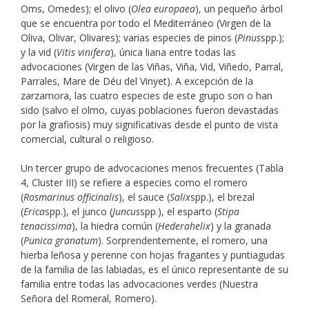
Oms, Omedes); el olivo (
Olea europaea
), un pequeño árbol
que se encuentra por todo el Mediterráneo (Virgen de la
Oliva, Olivar, Olivares); varias especies de pinos (
Pinus
spp.);
y la vid (
Vitis vinifera
), única liana entre todas las
advocaciones (Virgen de las Viñas, Viña, Vid, Viñedo, Parral,
Parrales, Mare de Déu del Vinyet). A excepción de la
zarzamora, las cuatro especies de este grupo son o han
sido (salvo el olmo, cuyas poblaciones fueron devastadas
por la grafiosis) muy significativas desde el punto de vista
comercial, cultural o religioso.
Un tercer grupo de advocaciones menos frecuentes (Tabla
4, Cluster III) se refiere a especies como el romero
(
Rosmarinus officinalis
), el sauce (
Salix
spp.), el brezal
(
Erica
spp.), el junco (
Juncus
spp.), el esparto (
Stipa
tenacissima
), la hiedra común (
Hedera
helix
) y la granada
(
Punica granatum
). Sorprendentemente, el romero, una
hierba leñosa y perenne con hojas fragantes y puntiagudas
de la familia de las labiadas, es el único representante de su
familia entre todas las advocaciones verdes (Nuestra
Señora del Romeral, Romero).