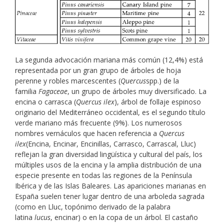
La segunda advocación mariana más común (12,4%) está
representada por un gran grupo de árboles de hoja
perenne y robles marcescentes (
Quercus
spp.) de la
familia
Fagaceae
, un grupo de árboles muy diversificado. La
encina o carrasca (
Quercus ilex
), árbol de follaje espinoso
originario del Mediterráneo occidental, es el segundo título
verde mariano más frecuente (9%). Los numerosos
nombres vernáculos que hacen referencia a
Quercus
ilex
(Encina, Encinar, Encinillas, Carrasco, Carrascal, Lluc)
reflejan la gran diversidad lingüística y cultural del país, los
múltiples usos de la encina y la amplia distribución de una
especie presente en todas las regiones de la Península
Ibérica y de las Islas Baleares. Las apariciones marianas en
España suelen tener lugar dentro de una arboleda sagrada
(como en Lluc, topónimo derivado de la palabra
latina
lucus
, encinar) o en la copa de un árbol. El castaño