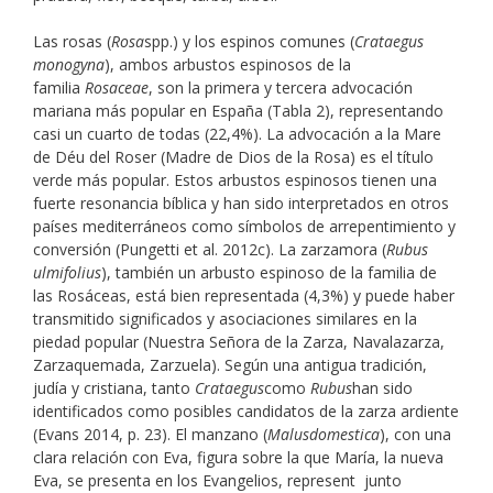
Las rosas (
Rosa
spp.) y los espinos comunes (
Crataegus
monogyna
), ambos arbustos espinosos de la
familia
Rosaceae
, son la primera y tercera advocación
mariana más popular en España (Tabla 2), representando
casi un cuarto de todas (22,4%). La advocación a la Mare
de Déu del Roser (Madre de Dios de la Rosa) es el título
verde más popular. Estos arbustos espinosos tienen una
fuerte resonancia bíblica y han sido interpretados en otros
países mediterráneos como símbolos de arrepentimiento y
conversión (Pungetti et al. 2012c). La zarzamora (
Rubus
ulmifolius
), también un arbusto espinoso de la familia de
las Rosáceas, está bien representada (4,3%) y puede haber
transmitido significados y asociaciones similares en la
piedad popular (Nuestra Señora de la Zarza, Navalazarza,
Zarzaquemada, Zarzuela). Según una antigua tradición,
judía y cristiana, tanto
Crataegus
como
Rubus
han sido
identificados como posibles candidatos de la zarza ardiente
(Evans 2014, p. 23). El manzano (
Malus
domestica
), con una
clara relación con Eva, figura sobre la que María, la nueva
Eva, se presenta en los Evangelios, represent junto