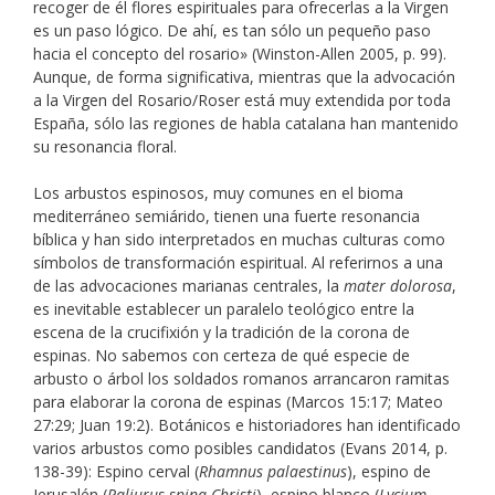
recoger de él flores espirituales para ofrecerlas a la Virgen
es un paso lógico. De ahí, es tan sólo un pequeño paso
hacia el concepto del rosario» (Winston-Allen 2005, p. 99).
Aunque, de forma significativa, mientras que la advocación
a la Virgen del Rosario/Roser está muy extendida por toda
España, sólo las regiones de habla catalana han mantenido
su resonancia floral.
Los arbustos espinosos, muy comunes en el bioma
mediterráneo semiárido, tienen una fuerte resonancia
bíblica y han sido interpretados en muchas culturas como
símbolos de transformación espiritual. Al referirnos a una
de las advocaciones marianas centrales, la
mater dolorosa
,
es inevitable establecer un paralelo teológico entre la
escena de la crucifixión y la tradición de la corona de
espinas. No sabemos con certeza de qué especie de
arbusto o árbol los soldados romanos arrancaron ramitas
para elaborar la corona de espinas (Marcos 15:17; Mateo
27:29; Juan 19:2). Botánicos e historiadores han identificado
varios arbustos como posibles candidatos (Evans 2014, p.
138-39): Espino cerval (
Rhamnus palaestinus
), espino de
Jerusalén (
Paliurus spina-Christi
), espino blanco (
Lycium