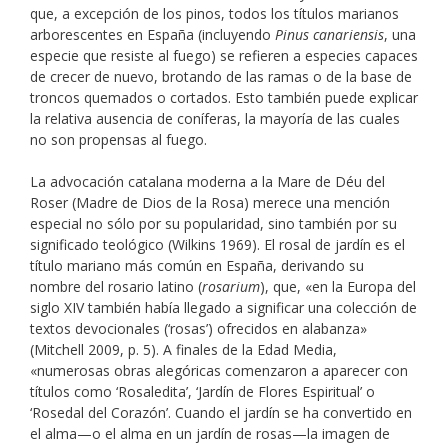
que, a excepción de los pinos, todos los títulos marianos
arborescentes en España (incluyendo
Pinus canariensis
, una
especie que resiste al fuego) se refieren a especies capaces
de crecer de nuevo, brotando de las ramas o de la base de
troncos quemados o cortados. Esto también puede explicar
la relativa ausencia de coníferas, la mayoría de las cuales
no son propensas al fuego.
La advocación catalana moderna a la Mare de Déu del
Roser (Madre de Dios de la Rosa) merece una mención
especial no sólo por su popularidad, sino también por su
significado teológico (Wilkins 1969). El rosal de jardín es el
título mariano más común en España, derivando su
nombre del rosario latino (
rosarium
), que, «en la Europa del
siglo XIV también había llegado a significar una colección de
textos devocionales (‘rosas’) ofrecidos en alabanza»
(Mitchell 2009, p. 5). A finales de la Edad Media,
«numerosas obras alegóricas comenzaron a aparecer con
títulos como ‘Rosaledita’, ‘Jardín de Flores Espiritual’ o
‘Rosedal del Corazón’. Cuando el jardín se ha convertido en
el alma—o el alma en un jardín de rosas—la imagen de