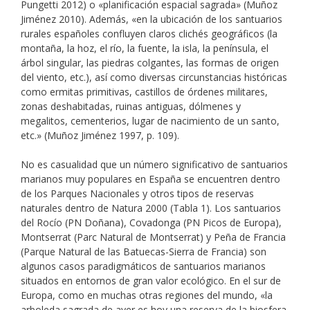
Pungetti 2012) o «planificación espacial sagrada» (Muñoz
Jiménez 2010). Además, «en la ubicación de los santuarios
rurales españoles confluyen claros clichés geográficos (la
montaña, la hoz, el río, la fuente, la isla, la península, el
árbol singular, las piedras colgantes, las formas de origen
del viento, etc.), así como diversas circunstancias históricas
como ermitas primitivas, castillos de órdenes militares,
zonas deshabitadas, ruinas antiguas, dólmenes y
megalitos, cementerios, lugar de nacimiento de un santo,
etc.» (Muñoz Jiménez 1997, p. 109).
No es casualidad que un número significativo de santuarios
marianos muy populares en España se encuentren dentro
de los Parques Nacionales y otros tipos de reservas
naturales dentro de Natura 2000 (Tabla 1). Los santuarios
del Rocío (PN Doñana), Covadonga (PN Picos de Europa),
Montserrat (Parc Natural de Montserrat) y Peña de Francia
(Parque Natural de las Batuecas-Sierra de Francia) son
algunos casos paradigmáticos de santuarios marianos
situados en entornos de gran valor ecológico. En el sur de
Europa, como en muchas otras regiones del mundo, «la
arboleda sagrada de ayer es hoy una reserva de la biosfera,