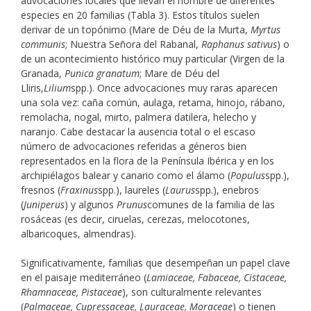
advocaciones locales que llevan el nombre de diferentes
especies en 20 familias (Tabla 3). Estos títulos suelen
derivar de un topónimo (Mare de Déu de la Murta,
Myrtus
communis
; Nuestra Señora del Rabanal,
Raphanus sativus
) o
de un acontecimiento histórico muy particular (Virgen de la
Granada,
Punica granatum
; Mare de Déu del
Lliris,
Lilium
spp.). Once advocaciones muy raras aparecen
una sola vez: caña común, aulaga, retama, hinojo, rábano,
remolacha, nogal, mirto, palmera datilera, helecho y
naranjo. Cabe destacar la ausencia total o el escaso
número de advocaciones referidas a géneros bien
representados en la flora de la Península Ibérica y en los
archipiélagos balear y canario como el álamo (
Populus
spp.),
fresnos (
Fraxinus
spp.), laureles (
Laurus
spp.), enebros
(
Juniperus
) y algunos
Prunus
comunes de la familia de las
rosáceas (es decir, ciruelas, cerezas, melocotones,
albaricoques, almendras).
Significativamente, familias que desempeñan un papel clave
en el paisaje mediterráneo (
Lamiaceae, Fabaceae, Cistaceae,
Rhamnaceae, Pistaceae
), son culturalmente relevantes
(
Palmaceae, Cupressaceae, Lauraceae, Moraceae
) o tienen