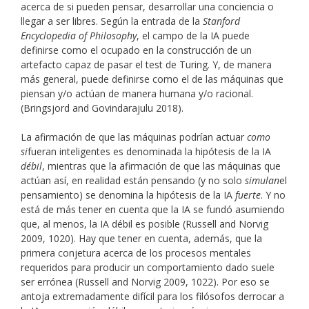
acerca de si pueden pensar, desarrollar una conciencia o
llegar a ser libres. Según la entrada de la
Stanford
Encyclopedia of Philosophy
, el campo de la IA puede
definirse como el ocupado en la construcción de un
artefacto capaz de pasar el test de Turing. Y, de manera
más general, puede definirse como el de las máquinas que
piensan y/o actúan de manera humana y/o racional.
(Bringsjord and Govindarajulu 2018).
La afirmación de que las máquinas podrían actuar
como
si
fueran inteligentes es denominada la hipótesis de la IA
débil
, mientras que la afirmación de que las máquinas que
actúan así, en realidad están pensando (y no solo
simulan
el
pensamiento) se denomina la hipótesis de la IA
fuerte
. Y no
está de más tener en cuenta que la IA se fundó asumiendo
que, al menos, la IA débil es posible (Russell and Norvig
2009, 1020). Hay que tener en cuenta, además, que la
primera conjetura acerca de los procesos mentales
requeridos para producir un comportamiento dado suele
ser errónea (Russell and Norvig 2009, 1022). Por eso se
antoja extremadamente difícil para los filósofos derrocar a