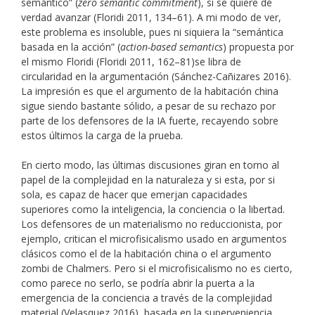
semántico” (
zero semantic commitment
), si se quiere de
verdad avanzar (Floridi 2011, 134–61). A mi modo de ver,
este problema es insoluble, pues ni siquiera la “semántica
basada en la acción” (
action-based semantics
) propuesta por
el mismo Floridi (Floridi 2011, 162–81)se libra de
circularidad en la argumentación (Sánchez-Cañizares 2016).
La impresión es que el argumento de la habitación china
sigue siendo bastante sólido, a pesar de su rechazo por
parte de los defensores de la IA fuerte, recayendo sobre
estos últimos la carga de la prueba.
En cierto modo, las últimas discusiones giran en torno al
papel de la complejidad en la naturaleza y si esta, por si
sola, es capaz de hacer que emerjan capacidades
superiores como la inteligencia, la conciencia o la libertad.
Los defensores de un materialismo no reduccionista, por
ejemplo, critican el microfisicalismo usado en argumentos
clásicos como el de la habitación china o el argumento
zombi de Chalmers. Pero si el microfisicalismo no es cierto,
como parece no serlo, se podría abrir la puerta a la
emergencia de la conciencia a través de la complejidad
material (Velasquez 2016), basada en la superveniencia