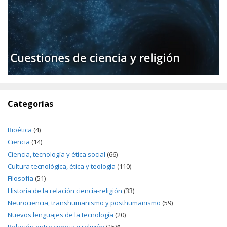
Categorías
Bioética
(4)
Ciencia
(14)
Ciencia, tecnología y ética social
(66)
Cultura tecnológica, ética y teología
(110)
Filosofía
(51)
Historia de la relación ciencia-religión
(33)
Neurociencia, transhumanismo y posthumanismo
(59)
Nuevos lenguajes de la tecnología
(20)
Relación entre ciencia y religión
(158)