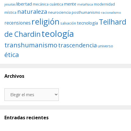
libertad
mente
mecánica cuántica
modernidad
jesuitas
metafísica
naturaleza
neurociencia
posthumanismo
mística
racionalismo
religión
Teilhard
recensiones
tecnología
salvación
teología
de Chardin
transhumanismo
trascendencia
universo
ética
Archivos
Archivos
Entradas recientes