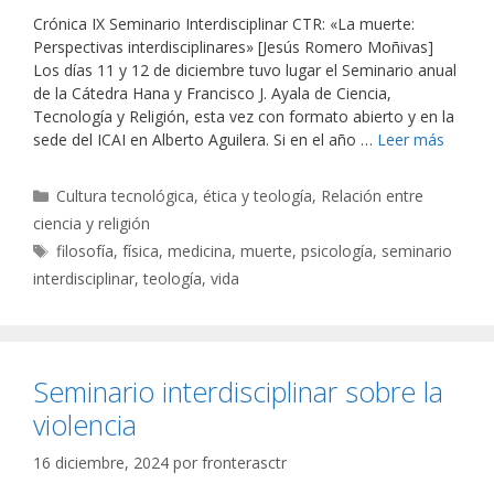
Crónica IX Seminario Interdisciplinar CTR: «La muerte:
Perspectivas interdisciplinares» [Jesús Romero Moñivas]
Los días 11 y 12 de diciembre tuvo lugar el Seminario anual
de la Cátedra Hana y Francisco J. Ayala de Ciencia,
Tecnología y Religión, esta vez con formato abierto y en la
sede del ICAI en Alberto Aguilera. Si en el año …
Leer más
Categorías
Cultura tecnológica, ética y teología
,
Relación entre
ciencia y religión
Etiquetas
filosofía
,
física
,
medicina
,
muerte
,
psicología
,
seminario
interdisciplinar
,
teología
,
vida
Seminario interdisciplinar sobre la
violencia
16 diciembre, 2024
por
fronterasctr