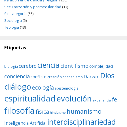
Secularización y postsecularidad
(17)
Sin categoría
(55)
Sociología
(5)
Teología
(13)
Etiquetas
ciencia
cientifismo
cerebro
complejidad
biología
Dios
conciencia
Darwin
conflicto
creación
cristianismo
diálogo
ecología
epistemología
espiritualidad
evolución
fe
experiencia
filosofía
humanismo
física
hinduismo
interdisciplinariedad
Inteligencia Artificial