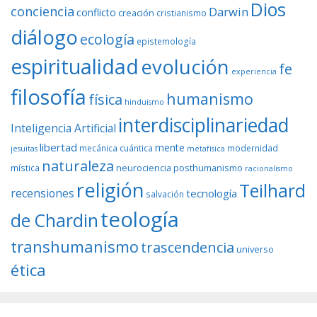
Dios
conciencia
Darwin
conflicto
creación
cristianismo
diálogo
ecología
epistemología
espiritualidad
evolución
fe
experiencia
filosofía
humanismo
física
hinduismo
interdisciplinariedad
Inteligencia Artificial
libertad
mente
mecánica cuántica
modernidad
jesuitas
metafísica
naturaleza
neurociencia
posthumanismo
mística
racionalismo
religión
Teilhard
recensiones
tecnología
salvación
teología
de Chardin
transhumanismo
trascendencia
universo
ética