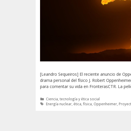
[Leandro Sequeiros] El reciente anuncio de Oppe
drama personal del físico J. Robert Oppenheime
para comentar su vida en FronterasCTR. La pelícu
Categorías
Ciencia, tecnología y ética social
Etiquetas
Energía nuclear
,
ética
,
física
,
Oppenheimer
,
Proyec