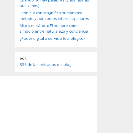
Cuando no hay palabras (y aun así las
buscamos)
León XIV con Magnifica humanitas:
método y horizontes interdisciplinares
Mito y metáfora: El hombre como
símbolo entre naturaleza y conciencia
¿Poder digital o servicio tecnológico?
RSS
RSS de las entradas del blog