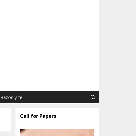
as y Jaime Tatay, SJ
Razón y fe
Call for Papers