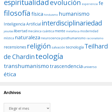
espiritualidad
evolución
fe
experiencia
filosofía
humanismo
física
hinduismo
interdisciplinariedad
Inteligencia Artificial
libertad
mente
mecánica cuántica
modernidad
jesuitas
metafísica
naturaleza
neurociencia
posthumanismo
mística
racionalismo
religión
Teilhard
recensiones
tecnología
salvación
teología
de Chardin
transhumanismo
trascendencia
universo
ética
Archivos
Archivos