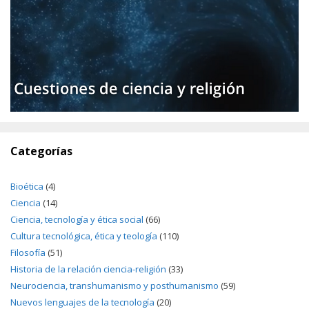
Categorías
Bioética
(4)
Ciencia
(14)
Ciencia, tecnología y ética social
(66)
Cultura tecnológica, ética y teología
(110)
Filosofía
(51)
Historia de la relación ciencia-religión
(33)
Neurociencia, transhumanismo y posthumanismo
(59)
Nuevos lenguajes de la tecnología
(20)