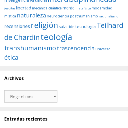
libertad
mente
mecánica cuántica
modernidad
jesuitas
metafísica
naturaleza
neurociencia
posthumanismo
mística
racionalismo
religión
Teilhard
recensiones
tecnología
salvación
teología
de Chardin
transhumanismo
trascendencia
universo
ética
Archivos
Archivos
Entradas recientes