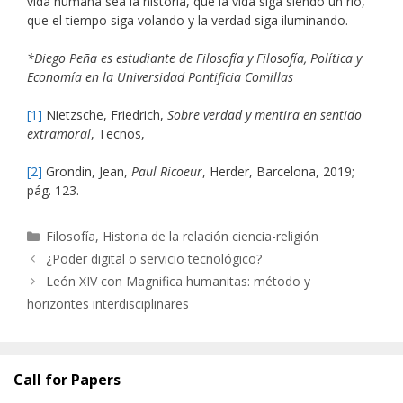
vida humana sea la historia, que la vida siga siendo un río,
que el tiempo siga volando y la verdad siga iluminando.
*Diego Peña es estudiante de Filosofía y Filosofía, Política y
Economía en la Universidad Pontificia Comillas
[1]
Nietzsche, Friedrich,
Sobre verdad y mentira en sentido
extramoral
, Tecnos,
[2]
Grondin, Jean,
Paul Ricoeur
, Herder, Barcelona, 2019;
pág. 123.
Categorías
Filosofía
,
Historia de la relación ciencia-religión
¿Poder digital o servicio tecnológico?
León XIV con Magnifica humanitas: método y
horizontes interdisciplinares
Call for Papers