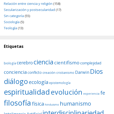
Relación entre ciencia y religión
(158)
Secularización y postsecularidad
(17)
Sin categoría
(55)
Sociología
(5)
Teología
(13)
Etiquetas
ciencia
cientifismo
cerebro
complejidad
biología
Dios
conciencia
Darwin
conflicto
creación
cristianismo
diálogo
ecología
epistemología
espiritualidad
evolución
fe
experiencia
filosofía
humanismo
física
hinduismo
interdisciplinariedad
Inteligencia Artificial