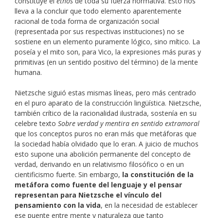
constituye el
ethos
de toda su fuerza normativa. Esto nos
lleva a la concluir que todo elemento aparentemente
racional de toda forma de organización social
(representada por sus respectivas instituciones) no se
sostiene en un elemento puramente lógico, sino mítico. La
poseía y el mito son, para Vico, la expresiones más puras y
primitivas (en un sentido positivo del término) de la mente
humana.
Nietzsche siguió estas mismas líneas, pero más centrado
en el puro aparato de la construcción lingüística. Nietzsche,
también crítico de la racionalidad ilustrada, sostenía en su
celebre texto
Sobre verdad y mentira en sentido extramoral
que los conceptos puros no eran más que metáforas que
la sociedad había olvidado que lo eran. A juicio de muchos
esto supone una abolición permanente del concepto de
verdad, derivando en un relativismo filosófico o en un
cientificismo fuerte. Sin embargo,
la constitución de la
metáfora como fuente del lenguaje y el pensar
representan para Nietzsche el vínculo del
pensamiento con la vida
, en la necesidad de establecer
ese puente entre mente y naturaleza que tanto