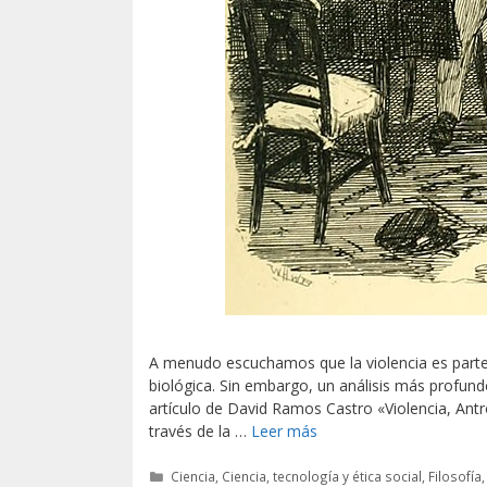
A menudo escuchamos que la violencia es parte 
biológica. Sin embargo, un análisis más profundo
artículo de David Ramos Castro «Violencia, Antro
través de la …
Leer más
Categorías
Ciencia
,
Ciencia, tecnología y ética social
,
Filosofía