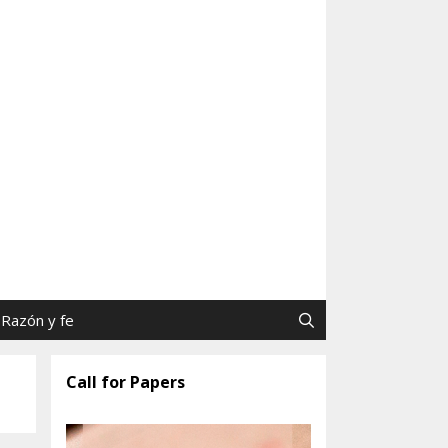
as y Jaime Tatay, SJ
Razón y fe
Call for Papers