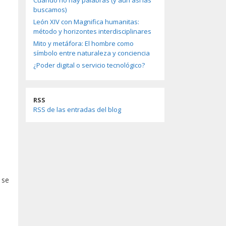
Cuando no hay palabras (y aun así las
buscamos)
León XIV con Magnifica humanitas:
método y horizontes interdisciplinares
Mito y metáfora: El hombre como
símbolo entre naturaleza y conciencia
¿Poder digital o servicio tecnológico?
RSS
RSS de las entradas del blog
 se