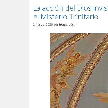
La acción del Dios invi
el Misterio Trinitario
2 marzo, 2026
por
fronterasctr