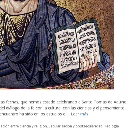
estas fechas, que hemos estado celebrando a Santo Tomás de Aquino,
l diálogo de la fe con la cultura, con las ciencias y el pensamiento.
encuentro ha sido en los estudios e …
Leer más
lación entre ciencia y religión
,
Secularización y postsecularidad
,
Teología