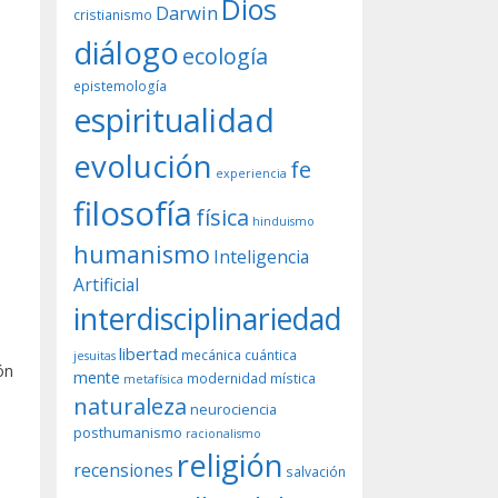
Dios
Darwin
cristianismo
diálogo
ecología
epistemología
espiritualidad
evolución
fe
experiencia
filosofía
física
hinduismo
humanismo
Inteligencia
Artificial
interdisciplinariedad
libertad
mecánica cuántica
jesuitas
ón
mente
modernidad
mística
metafísica
naturaleza
neurociencia
posthumanismo
racionalismo
religión
recensiones
salvación