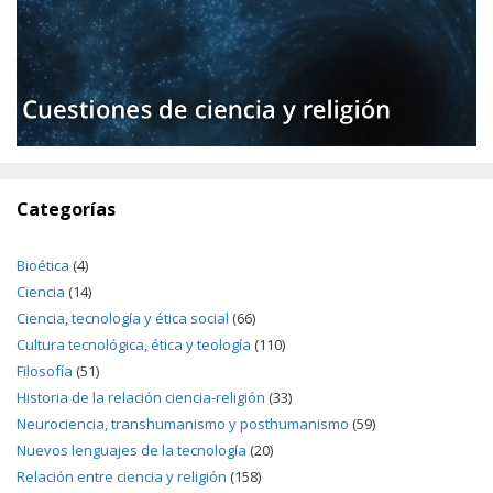
Categorías
Bioética
(4)
Ciencia
(14)
Ciencia, tecnología y ética social
(66)
Cultura tecnológica, ética y teología
(110)
Filosofía
(51)
Historia de la relación ciencia-religión
(33)
Neurociencia, transhumanismo y posthumanismo
(59)
Nuevos lenguajes de la tecnología
(20)
Relación entre ciencia y religión
(158)