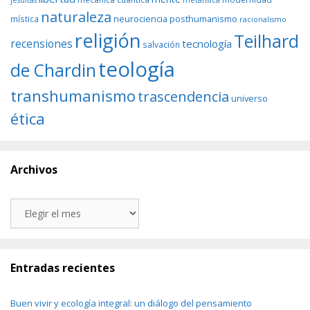
jesuitas
metafísica
naturaleza
neurociencia
posthumanismo
mística
racionalismo
religión
Teilhard
recensiones
tecnología
salvación
teología
de Chardin
transhumanismo
trascendencia
universo
ética
Archivos
Archivos
Entradas recientes
Buen vivir y ecología integral: un diálogo del pensamiento