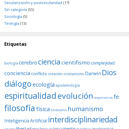
Secularización y postsecularidad
(17)
Sin categoría
(55)
Sociología
(5)
Teología
(13)
Etiquetas
ciencia
cientifismo
cerebro
complejidad
biología
Dios
conciencia
Darwin
conflicto
creación
cristianismo
diálogo
ecología
epistemología
espiritualidad
evolución
fe
experiencia
filosofía
humanismo
física
hinduismo
interdisciplinariedad
Inteligencia Artificial
libertad
mente
mecánica cuántica
modernidad