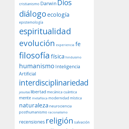
Dios
Darwin
cristianismo
diálogo
ecología
epistemología
espiritualidad
evolución
fe
experiencia
filosofía
física
hinduismo
humanismo
Inteligencia
Artificial
interdisciplinariedad
libertad
mecánica cuántica
jesuitas
mente
modernidad
mística
metafísica
naturaleza
neurociencia
posthumanismo
racionalismo
religión
recensiones
salvación