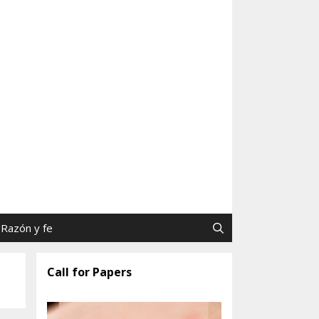
as y Jaime Tatay, SJ
Razón y fe
Call for Papers