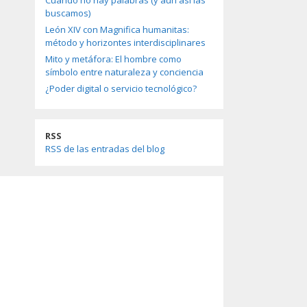
Cuando no hay palabras (y aun así las
buscamos)
León XIV con Magnifica humanitas:
método y horizontes interdisciplinares
Mito y metáfora: El hombre como
símbolo entre naturaleza y conciencia
¿Poder digital o servicio tecnológico?
RSS
RSS de las entradas del blog