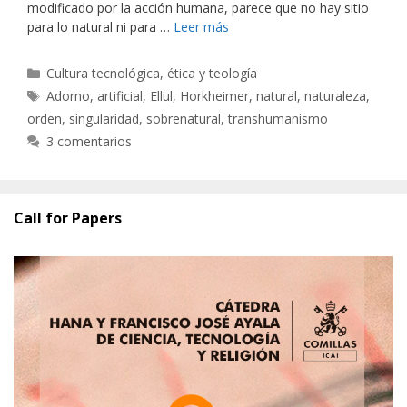
modificado por la acción humana, parece que no hay sitio
para lo natural ni para …
Leer más
Categorías
Cultura tecnológica, ética y teología
Etiquetas
Adorno
,
artificial
,
Ellul
,
Horkheimer
,
natural
,
naturaleza
,
orden
,
singularidad
,
sobrenatural
,
transhumanismo
3 comentarios
Call for Papers