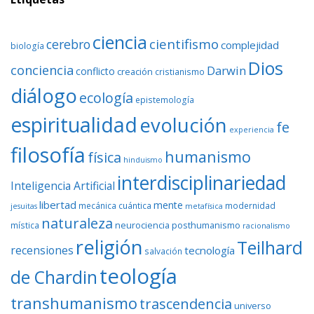
ciencia
cientifismo
cerebro
complejidad
biología
Dios
conciencia
Darwin
conflicto
creación
cristianismo
diálogo
ecología
epistemología
espiritualidad
evolución
fe
experiencia
filosofía
humanismo
física
hinduismo
interdisciplinariedad
Inteligencia Artificial
libertad
mente
mecánica cuántica
modernidad
jesuitas
metafísica
naturaleza
neurociencia
posthumanismo
mística
racionalismo
religión
Teilhard
recensiones
tecnología
salvación
teología
de Chardin
transhumanismo
trascendencia
universo