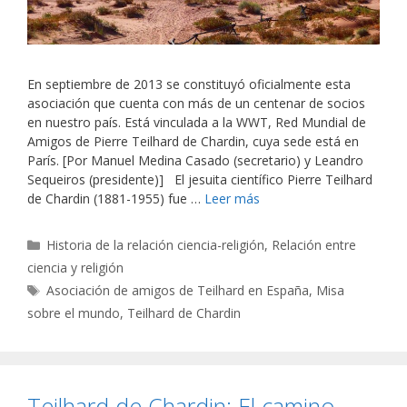
En septiembre de 2013 se constituyó oficialmente esta
asociación que cuenta con más de un centenar de socios
en nuestro país. Está vinculada a la WWT, Red Mundial de
Amigos de Pierre Teilhard de Chardin, cuya sede está en
París. [Por Manuel Medina Casado (secretario) y Leandro
Sequeiros (presidente)] El jesuita científico Pierre Teilhard
de Chardin (1881-1955) fue …
Leer más
Categorías
Historia de la relación ciencia-religión
,
Relación entre
ciencia y religión
Etiquetas
Asociación de amigos de Teilhard en España
,
Misa
sobre el mundo
,
Teilhard de Chardin
Teilhard de Chardin: El camino