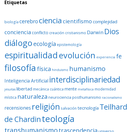
Etiquetas
ciencia
cientifismo
cerebro
complejidad
biología
Dios
conciencia
Darwin
conflicto
creación
cristianismo
diálogo
ecología
epistemología
espiritualidad
evolución
fe
experiencia
filosofía
humanismo
física
hinduismo
interdisciplinariedad
Inteligencia Artificial
libertad
mente
mecánica cuántica
modernidad
jesuitas
metafísica
naturaleza
neurociencia
posthumanismo
mística
racionalismo
religión
Teilhard
recensiones
tecnología
salvación
teología
de Chardin
transhumanismo
trascendencia
universo