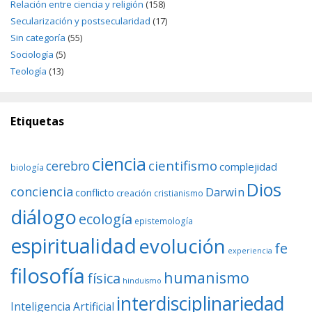
Relación entre ciencia y religión
(158)
Secularización y postsecularidad
(17)
Sin categoría
(55)
Sociología
(5)
Teología
(13)
Etiquetas
ciencia
cientifismo
cerebro
complejidad
biología
Dios
conciencia
Darwin
conflicto
creación
cristianismo
diálogo
ecología
epistemología
espiritualidad
evolución
fe
experiencia
filosofía
humanismo
física
hinduismo
interdisciplinariedad
Inteligencia Artificial