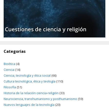
Categorías
Bioética
(4)
Ciencia
(14)
Ciencia, tecnología y ética social
(66)
Cultura tecnológica, ética y teología
(110)
Filosofía
(51)
Historia de la relación ciencia-religión
(33)
Neurociencia, transhumanismo y posthumanismo
(59)
Nuevos lenguajes de la tecnología
(20)