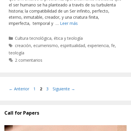
el ser humano se ha planteado a través de su turbulenta
historia; la compatibilidad de un Ser infinito, perfecto,
eterno, inmutable, creador, y una criatura finita,
imperfecta, temporal y …
Leer más
Categorías
Cultura tecnológica, ética y teología
Etiquetas
creación
,
ecumenismo
,
espiritualidad
,
experiencia
,
fe
,
teología
2 comentarios
Página
Página
Página
←
Anterior
1
2
3
Siguiente
→
Call for Papers