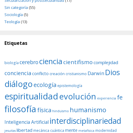
Secularización y postsecularidad
(17)
Sin categoría
(55)
Sociología
(5)
Teología
(13)
Etiquetas
ciencia
cientifismo
cerebro
complejidad
biología
Dios
conciencia
Darwin
conflicto
creación
cristianismo
diálogo
ecología
epistemología
espiritualidad
evolución
fe
experiencia
filosofía
humanismo
física
hinduismo
interdisciplinariedad
Inteligencia Artificial
libertad
mente
mecánica cuántica
modernidad
jesuitas
metafísica