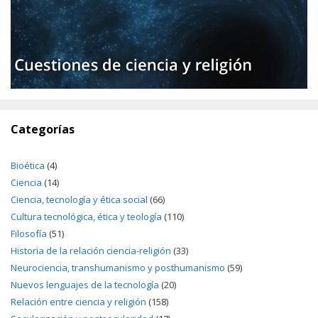
Categorías
Bioética
(4)
Ciencia
(14)
Ciencia, tecnología y ética social
(66)
Cultura tecnológica, ética y teología
(110)
Filosofía
(51)
Historia de la relación ciencia-religión
(33)
Neurociencia, transhumanismo y posthumanismo
(59)
Nuevos lenguajes de la tecnología
(20)
Relación entre ciencia y religión
(158)