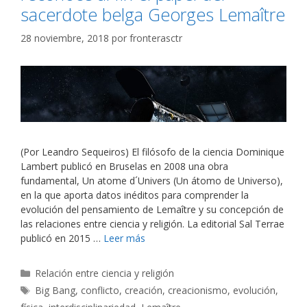
sacerdote belga Georges Lemaître
28 noviembre, 2018
por
fronterasctr
(Por Leandro Sequeiros) El filósofo de la ciencia Dominique
Lambert publicó en Bruselas en 2008 una obra
fundamental, Un atome d´Univers (Un átomo de Universo),
en la que aporta datos inéditos para comprender la
evolución del pensamiento de Lemaître y su concepción de
las relaciones entre ciencia y religión. La editorial Sal Terrae
publicó en 2015 …
Leer más
Categorías
Relación entre ciencia y religión
Etiquetas
Big Bang
,
conflicto
,
creación
,
creacionismo
,
evolución
,