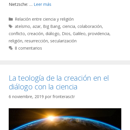
Nietzsche: …
Leer más
Categorías
Relación entre ciencia y religión
Etiquetas
ateísmo
,
azar
,
Big Bang
,
ciencia
,
colaboración
,
conflicto
,
creación
,
diálogo
,
Dios
,
Galileo
,
providencia
,
religión
,
resurrección
,
secularización
8 comentarios
La teología de la creación en el
diálogo con la ciencia
6 noviembre, 2019
por
fronterasctr