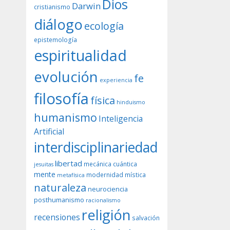
Dios
Darwin
cristianismo
diálogo
ecología
epistemología
espiritualidad
evolución
fe
experiencia
filosofía
física
hinduismo
humanismo
Inteligencia
Artificial
interdisciplinariedad
libertad
mecánica cuántica
jesuitas
mente
modernidad
mística
metafísica
naturaleza
neurociencia
posthumanismo
racionalismo
religión
recensiones
salvación