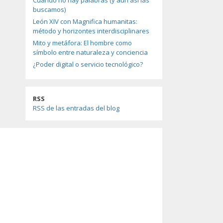
Cuando no hay palabras (y aun así las
buscamos)
León XIV con Magnifica humanitas:
método y horizontes interdisciplinares
Mito y metáfora: El hombre como
símbolo entre naturaleza y conciencia
¿Poder digital o servicio tecnológico?
RSS
RSS de las entradas del blog