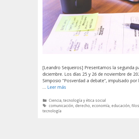
[Leandro Sequeiros] Presentamos la segunda par
diciembre. Los días 25 y 26 de noviembre de 202
Simposio “Posverdad a debate”, impulsado por la
…
Leer más
Categorías
Ciencia, tecnología y ética social
Etiquetas
comunicación
,
derecho
,
economía
,
educación
,
filo
tecnología