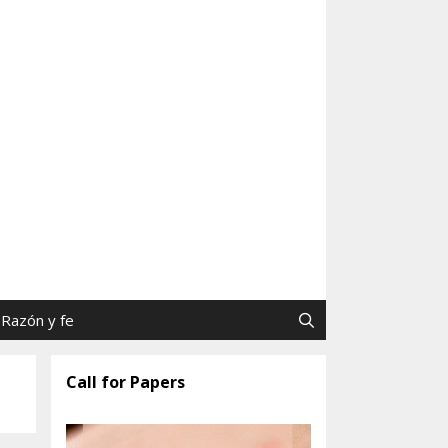
as y Jaime Tatay, SJ
Razón y fe
Call for Papers