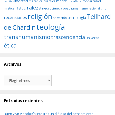
libertad
mente
mecánica cuántica
modernidad
jesuitas
metafísica
naturaleza
neurociencia
posthumanismo
mística
racionalismo
religión
Teilhard
recensiones
tecnología
salvación
teología
de Chardin
transhumanismo
trascendencia
universo
ética
Archivos
Archivos
Entradas recientes
Buen vivir y ecología integral: un diálogo del pensamiento