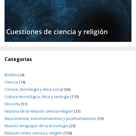
Categorías
Bioética
(4)
Ciencia
(14)
Ciencia, tecnología y ética social
(66)
Cultura tecnológica, ética y teología
(110)
Filosofía
(51)
Historia de la relación ciencia-religión
(33)
Neurociencia, transhumanismo y posthumanismo
(59)
Nuevos lenguajes de la tecnología
(20)
Relación entre ciencia y religión
(158)