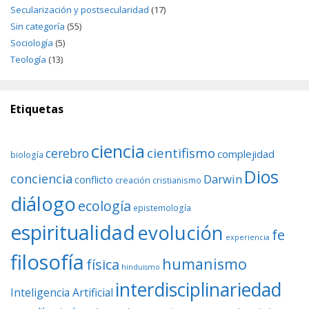
Secularización y postsecularidad
(17)
Sin categoría
(55)
Sociología
(5)
Teología
(13)
Etiquetas
ciencia
cientifismo
cerebro
complejidad
biología
Dios
conciencia
Darwin
conflicto
creación
cristianismo
diálogo
ecología
epistemología
espiritualidad
evolución
fe
experiencia
filosofía
humanismo
física
hinduismo
interdisciplinariedad
Inteligencia Artificial