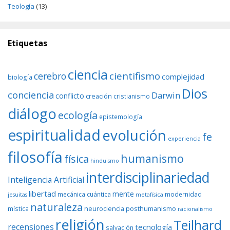
Teología
(13)
Etiquetas
ciencia
cientifismo
cerebro
complejidad
biología
Dios
conciencia
Darwin
conflicto
creación
cristianismo
diálogo
ecología
epistemología
espiritualidad
evolución
fe
experiencia
filosofía
humanismo
física
hinduismo
interdisciplinariedad
Inteligencia Artificial
libertad
mente
mecánica cuántica
modernidad
jesuitas
metafísica
naturaleza
neurociencia
posthumanismo
mística
racionalismo
religión
Teilhard
recensiones
tecnología
salvación