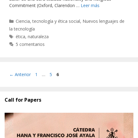
Commitment (Oxford, Clarendon …
Leer más
Categorías
Ciencia, tecnología y ética social
,
Nuevos lenguajes de
la tecnología
Etiquetas
ética
,
naturaleza
5 comentarios
Página
Página
Página
←
Anterior
1
…
5
6
Call for Papers