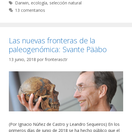
Etiquetas
Darwin
,
ecología
,
selección natural
13 comentarios
Las nuevas fronteras de la
paleogenómica: Svante Pääbo
13 junio, 2018
por
fronterasctr
(Por Ignacio Núñez de Castro y Leandro Sequeiros) En los
primeros días de junio de 2018 se ha hecho público que el