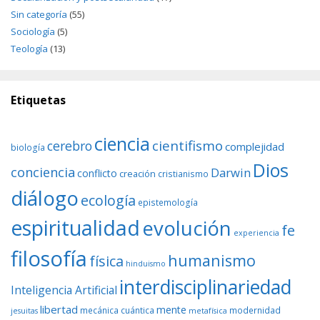
Sin categoría
(55)
Sociología
(5)
Teología
(13)
Etiquetas
ciencia
cientifismo
cerebro
complejidad
biología
Dios
conciencia
Darwin
conflicto
creación
cristianismo
diálogo
ecología
epistemología
espiritualidad
evolución
fe
experiencia
filosofía
humanismo
física
hinduismo
interdisciplinariedad
Inteligencia Artificial
libertad
mente
mecánica cuántica
modernidad
jesuitas
metafísica