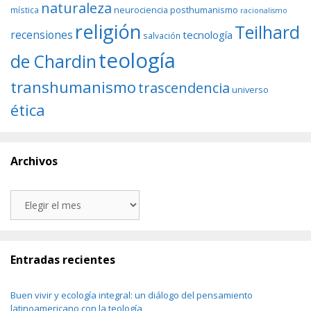
naturaleza
neurociencia
posthumanismo
mística
racionalismo
religión
Teilhard
recensiones
tecnología
salvación
teología
de Chardin
transhumanismo
trascendencia
universo
ética
Archivos
Archivos
Entradas recientes
Buen vivir y ecología integral: un diálogo del pensamiento
latinoamericano con la teología