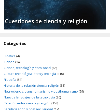
Categorías
Bioética
(4)
Ciencia
(14)
Ciencia, tecnología y ética social
(66)
Cultura tecnológica, ética y teología
(110)
Filosofía
(51)
Historia de la relación ciencia-religión
(33)
Neurociencia, transhumanismo y posthumanismo
(59)
Nuevos lenguajes de la tecnología
(20)
Relación entre ciencia y religión
(158)
Secularización y postsecularidad
(17)