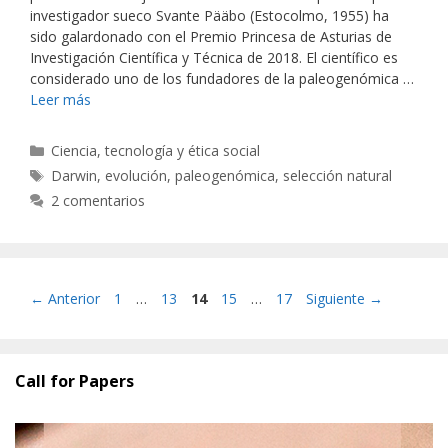
investigador sueco Svante Pääbo (Estocolmo, 1955) ha
sido galardonado con el Premio Princesa de Asturias de
Investigación Científica y Técnica de 2018. El científico es
considerado uno de los fundadores de la paleogenómica …
Leer más
Categorías
Ciencia, tecnología y ética social
Etiquetas
Darwin
,
evolución
,
paleogenómica
,
selección natural
2 comentarios
Página
Página
Página
Página
Página
←
Anterior
1
…
13
14
15
…
17
Siguiente
→
Call for Papers